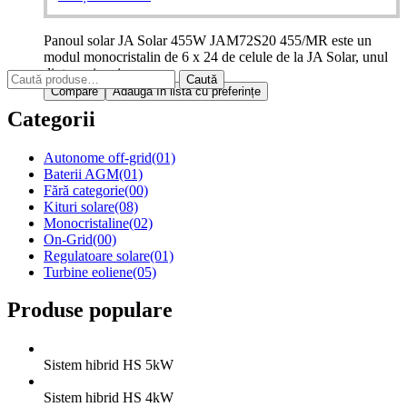
Panoul solar JA Solar 455W JAM72S20 455/MR este un
modul monocristalin de 6 x 24 de celule de la JA Solar, unul
dintre cei mai…
Caută
Caută
Compare
Adaugă în lista cu preferințe
după:
Categorii
Autonome off-grid
(01)
Baterii AGM
(01)
Fără categorie
(00)
Kituri solare
(08)
Monocristaline
(02)
On-Grid
(00)
Regulatoare solare
(01)
Turbine eoliene
(05)
Produse populare
Sistem hibrid HS 5kW
Sistem hibrid HS 4kW