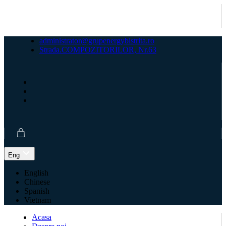
administrator@grupenergybistrita.ro
Strada.COMPOZITORILOR, Nr.63
Eng
English
Chinese
Spanish
Vietnam
Acasa