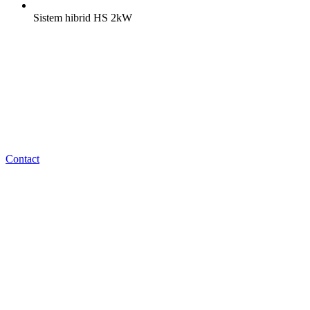
Sistem hibrid HS 2kW
Suntem aici să te ajutăm cu
energia regenerabilă!
Contact
La S.C. GRUP ENERGY BISTRIȚA S.R.L., aducem inovație și
expertiză în industria energiei regenerabile și a biocombustibililor.
Deși suntem o companie recent înființată, echipa noastră are o