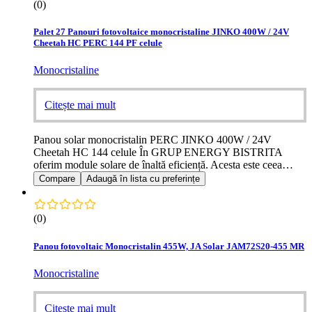
(0)
Palet 27 Panouri fotovoltaice monocristaline JINKO 400W / 24V
Cheetah HC PERC 144 PF celule
Monocristaline
Citește mai mult
Panou solar monocristalin PERC JINKO 400W / 24V
Cheetah HC 144 celule În GRUP ENERGY BISTRITA
oferim module solare de înaltă eficiență. Acesta este ceea…
Compare
Adaugă în lista cu preferințe
(0)
Panou fotovoltaic Monocristalin 455W, JA Solar JAM72S20-455 MR
Monocristaline
Citește mai mult