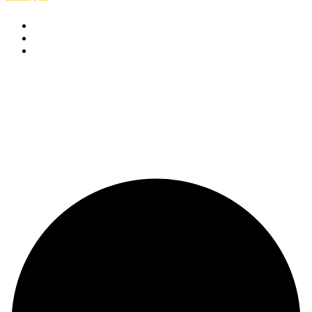
Facebook
Instagram
youtube
S.C.GRUP ENERGY BISTRITA S.R.L © 2025. Toate drepturile rezervate.
Creat de
Global Marketing – IT